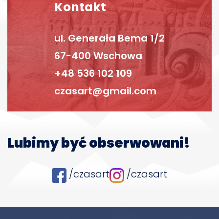
Kontakt
ul. Generała Bema 1/2
67-400 Wschowa
+48 536 102 109
czasart@gmail.com
Lubimy być obserwowani!
/czasart
/czasart