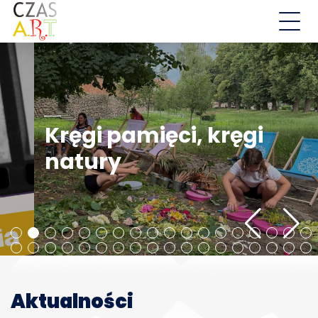
Aktualności
Działalność
Kręgi pamięci, kręgi
Droga św. Jakuba
natury
Wschowskie Ulice
EDD
O nas
Kontakt
Aktualności