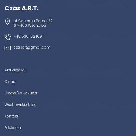
Czas A.R.T.
ul. Generała Bema 1/2
67-400 Wschowa
+48 536 102 109
czasart@gmail.com
Aktualności
O nas
Droga Św. Jakuba
Wschowskie Ulice
Kontakt
Edukacja