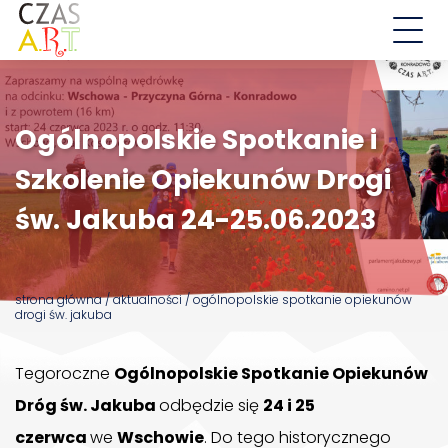
Aktualności
Ogólnopolskie Spotkanie i
Działalność
Szkolenie Opiekunów Drogi
Droga św. Jakuba
św. Jakuba 24-25.06.2023
Wschowskie Ulice
EDD
strona główna
/
aktualności
/
ogólnopolskie spotkanie opiekunów
drogi św. jakuba
O nas
Tegoroczne
Ogólnopolskie Spotkanie Opiekunów
Kontakt
Dróg św. Jakuba
odbędzie się
24 i 25
czerwca
we
Wschowie
. Do tego historycznego