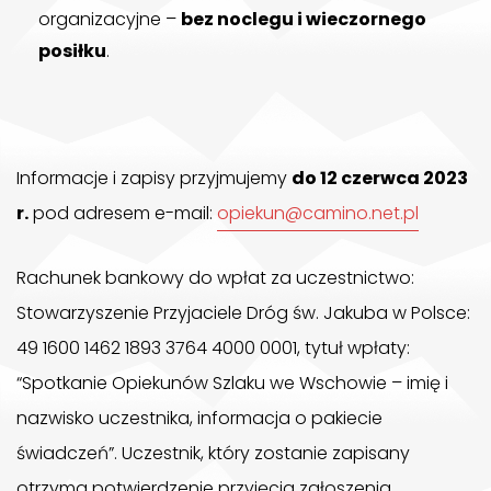
organizacyjne –
bez noclegu i wieczornego
posiłku
.
Informacje i zapisy przyjmujemy
do 12 czerwca 2023
r.
pod adresem e-mail:
opiekun@camino.net.pl
Rachunek bankowy do wpłat za uczestnictwo:
Stowarzyszenie Przyjaciele Dróg św. Jakuba w Polsce:
49 1600 1462 1893 3764 4000 0001, tytuł wpłaty:
“Spotkanie Opiekunów Szlaku we Wschowie – imię i
nazwisko uczestnika, informacja o pakiecie
świadczeń”. Uczestnik, który zostanie zapisany
otrzyma potwierdzenie przyjęcia zgłoszenia.