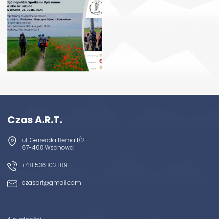
Czas A.R.T.
ul. Generała Bema 1/2
67-400 Wschowa
+48 536 102 109
czasart@gmail.com