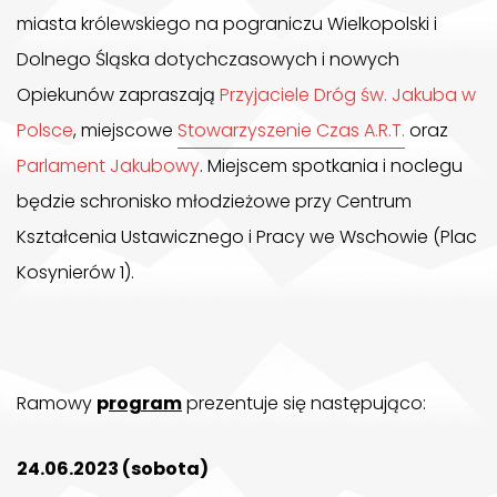
miasta królewskiego na pograniczu Wielkopolski i
Dolnego Śląska dotychczasowych i nowych
Opiekunów zapraszają
Przyjaciele Dróg św. Jakuba w
Polsce
, miejscowe
Stowarzyszenie Czas A.R.T.
oraz
Parlament Jakubowy
. Miejscem spotkania i noclegu
będzie schronisko młodzieżowe przy Centrum
Kształcenia Ustawicznego i Pracy we Wschowie (Plac
Kosynierów 1).
Ramowy
p
rogram
prezentuje się następująco:
24.06.2023 (sobota)