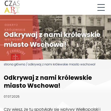
Aktualności
Odkrywaj z nami królewskie
Działalność
miasto Wschowa!
Droga św. Jakuba
Wschowskie Ulice
strona główna
/
odkrywaj z nami królewskie miasto wschowa!
EDD
Odkrywaj z nami królewskie
O nas
miasto Wschowa!
Kontakt
07.07.2025
Czy wiesz, że tu spotykały się wpływy Wielkopolski i