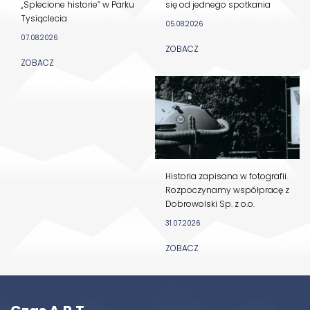
„Splecione historie” w Parku
się od jednego spotkania
Tysiąclecia
05.08.2026
07.08.2026
ZOBACZ
ZOBACZ
Historia zapisana w fotografii.
Rozpoczynamy współpracę z
Dobrowolski Sp. z o.o.
31.07.2026
ZOBACZ