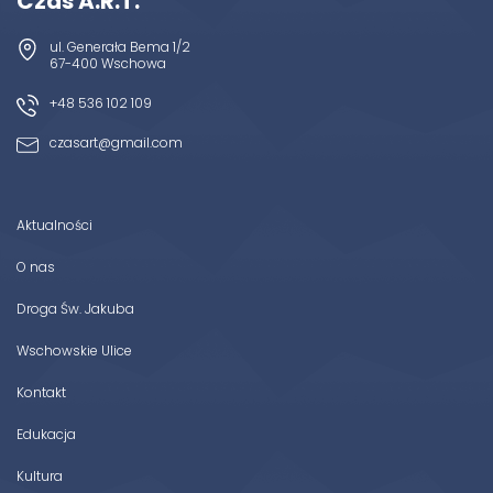
Czas A.R.T.
ul. Generała Bema 1/2
67-400 Wschowa
+48 536 102 109
czasart@gmail.com
Aktualności
O nas
Droga Św. Jakuba
Wschowskie Ulice
Kontakt
Edukacja
Kultura