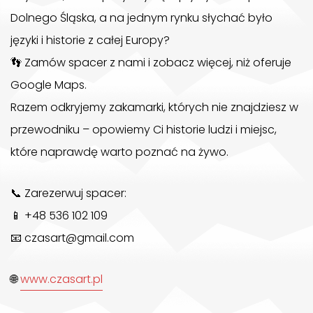
Dolnego Śląska, a na jednym rynku słychać było
języki i historie z całej Europy?
👣
Zamów spacer z nami i zobacz więcej, niż oferuje
Google Maps.
Razem odkryjemy zakamarki, których nie znajdziesz w
przewodniku – opowiemy Ci historie ludzi i miejsc,
które naprawdę warto poznać na żywo.
📞
Zarezerwuj spacer:
📱
+48 536 102 109
📧
czasart@gmail.com
🌐
www.czasart.pl