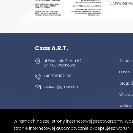
Czas A.R.T.
ul. Generała Bema 1/2
Aktualn
67-400 Wschowa
O nas
+48 536 102 109
Droga 
czasart@gmail.com
Wschows
Kontakt
W ramach naszej strony internetowej przetwarzamy Wasze
stronie internetowej automatycznie akceptujesz warun