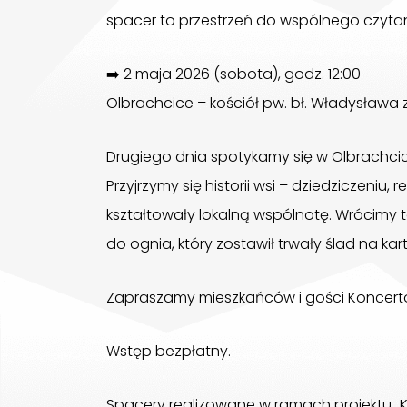
spacer to przestrzeń do wspólnego czytan
➡️ 2 maja 2026 (sobota), godz. 12:00
Olbrachcice – kościół pw. bł. Władysława 
Drugiego dnia spotykamy się w Olbrachcic
Przyjrzymy się historii wsi – dziedziczeniu
kształtowały lokalną wspólnotę. Wrócimy t
do ognia, który zostawił trwały ślad na kar
Zapraszamy mieszkańców i gości Koncert
Wstęp bezpłatny.
Spacery realizowane w ramach projektu „K