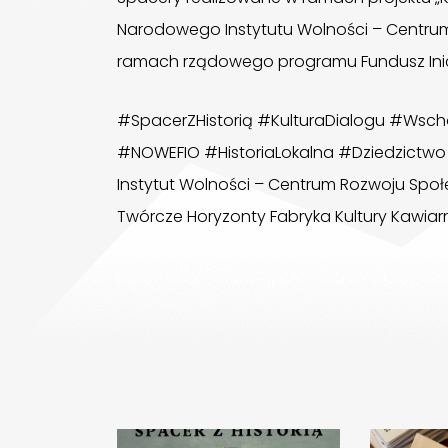
Narodowego Instytutu Wolności – Centru
ramach rządowego programu Fundusz Inic
#SpacerZHistorią #KulturaDialogu #Ws
#NOWEFIO #HistoriaLokalna #Dziedzictw
Instytut Wolności – Centrum Rozwoju Spo
Twórcze Horyzonty Fabryka Kultury Kawiarn