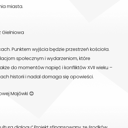
ia miasta.
z Gielniowa
ach. Punktem wyjścia będzie przestrzeń kościoła.
, relacjom społecznym i wydarzeniom, które
akże do momentów napięć i konfliktów XVII wieku –
tach historii i nadal domaga się opowieści.
owej Majówki 😊
ultura dialogu” Projekt sfinansowany ze środków