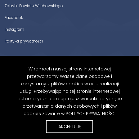
Zabytki Powiatu Wschowskiego
Facebook
Instagram
Polityka prywatności
Zapisz się do newslettera
W ramach naszej strony internetowej
przetwarzamy Wasze dane osobowe i
Zapoznałem/am się z Polityką Prywatności.
korzystamy z plików cookies w celu realizacji
Zapisz się
usług. Przebywając na tej stronie internetowej
automatycznie akceptujesz warunki dotyczące
przetwarzania danych osobowych i plików
cookies zawarte w
POLITYCE PRYWATNOŚCI
AKCEPTUJĘ
CZAS ART 2021. Wszystkie prawa zastrzeżone.
by tojekmek.pl internety&more 2021