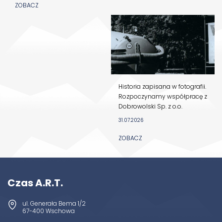
ZOBACZ
Historia zapisana w fotografii.
Rozpoczynamy współpracę z
Dobrowolski Sp. z o.o.
31.07.2026
ZOBACZ
Czas A.R.T.
ul. Generała Bema 1/2
67-400 Wschowa