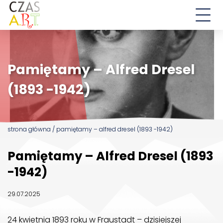
Aktualności
Pamiętamy – Alfred Dresel
Działalność
(1893 -1942)
Droga św. Jakuba
Wschowskie Ulice
strona główna
/
pamiętamy – alfred dresel (1893 -1942)
EDD
Pamiętamy – Alfred Dresel (1893
O nas
-1942)
Kontakt
29.07.2025
24 kwietnia 1893 roku w Fraustadt – dzisiejszej